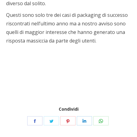
diverso dal solito.
Questi sono solo tre dei casi di packaging di successo
riscontrati nell’ultimo anno ma a nostro avviso sono
quelli di maggior interesse che hanno generato una
risposta massiccia da parte degli utenti.
Condividi
Share
Share
Share
Share
Share
on
on
on
on
on