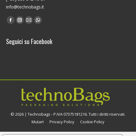
info@technobags.it
Find us on:
Facebook
Instagram
Mail
Whatsapp
page
page
page
page
opens
opens
opens
opens
Seguici su Facebook
in
in
in
in
new
new
new
new
window
window
window
window
© 2026 | Technobags - P.IVA 07375181216. Tutti i diritti riservati.
Mutart
Privacy Policy
Cookie Policy