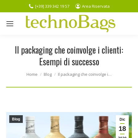
[+39] 339 342 19 57
Area Riservata
Il packaging che coinvolge i clienti:
Esempi di successo
You are here:
Home
Blog
Il packaging che coinvolge i…
Blog
Dic
18