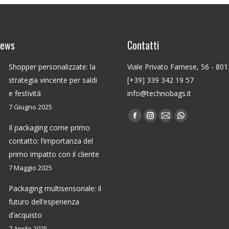
news
Contatti
Shopper personalizzate: la
Viale Privato Farnese, 56 - 80
strategia vincente per saldi
[+39] 339 342 19 57
e festività
info@technobags.it
7 Giugno 2025
Find us on:
Facebook
Instagram
Mail
Whatsapp
Il packaging come primo
page
page
page
page
contatto: l’importanza del
opens
opens
opens
opens
primo impatto con il cliente
in
in
in
in
7 Maggio 2025
new
new
new
new
window
window
window
window
Packaging multisensoriale: il
futuro dell’esperienza
d’acquisto
7 Aprile 2025