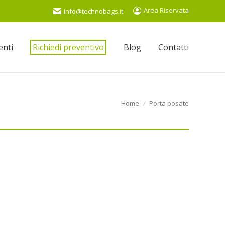
Area Riservata
info@technobags.it
ienti
Richiedi preventivo
Blog
Contatti
You are here:
Home
Porta posate