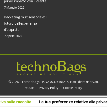
primo impatto con il cliente
in
in
in
in
7 Maggio 2025
new
new
new
new
window
window
window
window
Packaging multisensoriale: il
futuro dell’esperienza
d’acquisto
7 Aprile 2025
© 2026 | Technobags - P.IVA 07375181216. Tutti i diritti riservati.
Mutart
Privacy Policy
Cookie Policy
iva sulla raccolta
Le tue preferenze relative alla priva