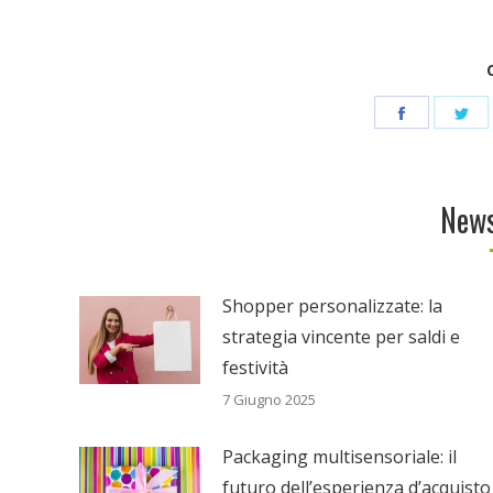
Share
Sh
on
on
Facebook
Tw
News
Shopper personalizzate: la
strategia vincente per saldi e
festività
7 Giugno 2025
Packaging multisensoriale: il
futuro dell’esperienza d’acquisto