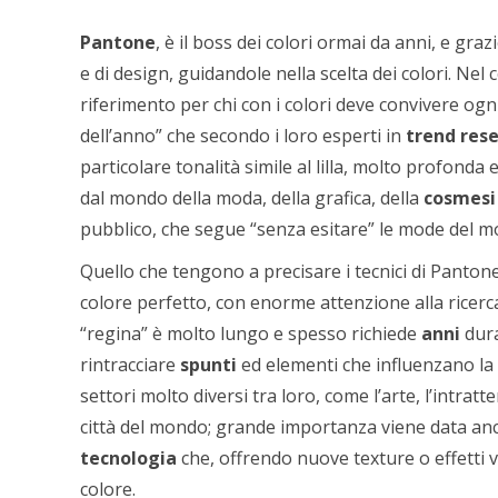
Pantone
, è il boss dei colori ormai da anni, e gra
e di design, guidandole nella scelta dei colori. Ne
riferimento per chi con i colori deve convivere og
dell’anno” che secondo i loro esperti in
trend res
particolare tonalità simile al lilla, molto profonda
dal mondo della moda, della grafica, della
cosmesi
pubblico, che segue “senza esitare” le mode del 
Quello che tengono a precisare i tecnici di Panton
colore perfetto, con enorme attenzione alla ricerca 
“regina” è molto lungo e spesso richiede
anni
dura
rintracciare
spunti
ed elementi che influenzano la 
settori molto diversi tra loro, come l’arte, l’intr
città del mondo; grande importanza viene data anch
tecnologia
che, offrendo nuove texture o effetti vi
colore.