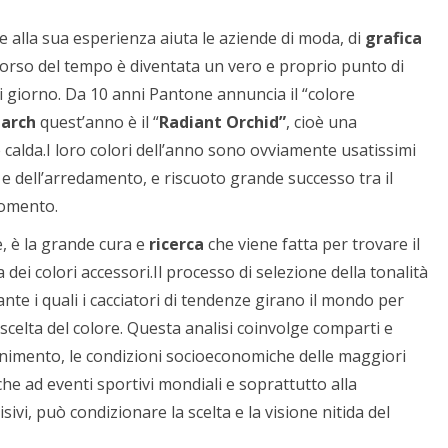
zie alla sua esperienza aiuta le aziende di moda, di
grafica
l corso del tempo è diventata un vero e proprio punto di
ni giorno. Da 10 anni Pantone annuncia il “colore
earch
quest’anno è il “
Radiant Orchid”
, cioè una
 e calda.I loro colori dell’anno sono ovviamente usatissimi
e dell’arredamento, e riscuoto grande successo tra il
momento.
e, è la grande cura e
ricerca
che viene fatta per trovare il
dei colori accessori.Il processo di selezione della tonalità
nte i quali i cacciatori di tendenze girano il mondo per
scelta del colore. Questa analisi coinvolge comparti e
attenimento, le condizioni socioeconomiche delle maggiori
e ad eventi sportivi mondiali e soprattutto alla
sivi, può condizionare la scelta e la visione nitida del