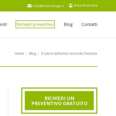
Area Riservata
info@technobags.it
ienti
Richiedi preventivo
Blog
Contatti
You are here:
Home
Blog
Il colore dell’anno secondo Pantone
RICHIEDI UN
PREVENTIVO GRATUITO