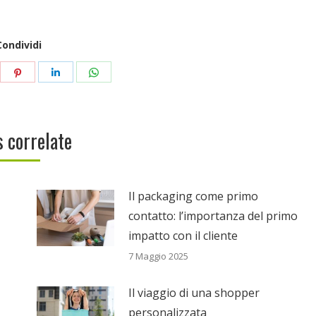
Condividi
are
Share
Share
Share
on
on
on
itter
Pinterest
LinkedIn
WhatsApp
 correlate
Il packaging come primo
contatto: l’importanza del primo
impatto con il cliente
7 Maggio 2025
Il viaggio di una shopper
personalizzata