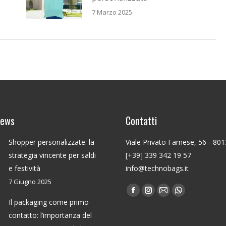
7 Marzo 2025
news
Contatti
Shopper personalizzate: la
Viale Privato Farnese, 56 - 80
strategia vincente per saldi
[+39] 339 342 19 57
e festività
info@technobags.it
7 Giugno 2025
Find us on:
Facebook
Instagram
Mail
Whatsapp
Il packaging come primo
page
page
page
page
contatto: l’importanza del
opens
opens
opens
opens