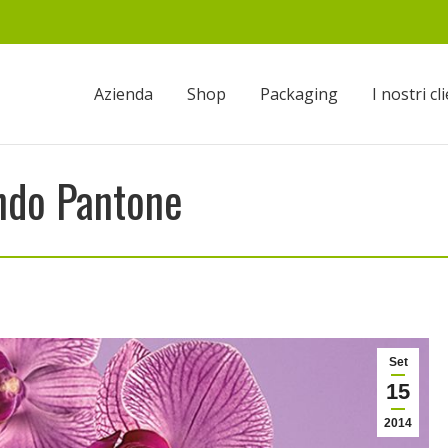
Azienda
Shop
Packaging
I nostri cl
ondo Pantone
Set
15
2014